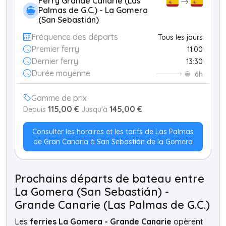
Ferry Grande Canarie (Las
Palmas de G.C.) - La Gomera
(San Sebastián)
Fréquence des départs
Tous les jours
Premier ferry
11:00
Dernier ferry
13:30
Durée moyenne
6h
Gamme de prix
115,00 €
145,00 €
Depuis
Jusqu'à
Consulter les horaires et les tarifs de Las Palmas
de Gran Canaria à San Sebastián de la Gomera
Prochains départs de bateau entre
La Gomera (San Sebastián) -
Grande Canarie (Las Palmas de G.C.)
Les
ferries La Gomera - Grande Canarie
opèrent