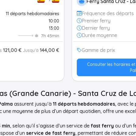
Ferry Santa Cruz - L
Fréquence des départs
11 départs hebdomadaires
Premier ferry
10:00
Dernier ferry
13:00
Durée moyenne
7h 45min
121,00 €
144,00 €
Gamme de prix
is
Jusqu'à
Consulter les horaires e
Pa
mas (Grande Canarie) - Santa Cruz de 
 Palma
assurent jusqu’à
11 départs hebdomadaires
, avec le
c une moyenne de plus d’un départ quotidien, offre une excell
5 min
, selon qu’il s’agisse d’un service de
fast ferry
ou d’un f
dispose d’un
service de fast ferry
, permettant de réduire co