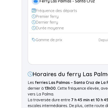
Ferry Las Palmas - Santa Cruz
Fréquence des départs
Premier ferry
Dernier ferry
Durée moyenne
Gamme de prix
Depu
Horaires du ferry Las Pal
Les
ferries Las Palmas – Santa Cruz de La
dernier à
13h00
. Cette fréquence élevée, ave
vers La Palma.
La traversée dure entre
7 h 45 min et 10 h 4
escales intermédiaires. De plus, cette route 