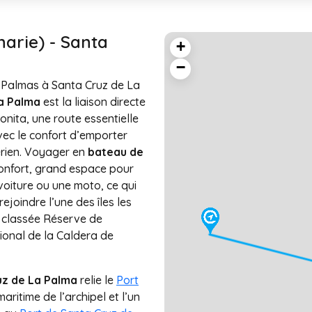
arie) - Santa
+
−
 Palmas à Santa Cruz de La
La Palma
est la liaison directe
onita, une route essentielle
vec le confort d’emporter
érien. Voyager en
bateau de
onfort, grand espace pour
voiture ou une moto, ce qui
rejoindre l’une des îles les
, classée Réserve de
ional de la Caldera de
ruz de La Palma
relie le
Port
maritime de l’archipel et l’un