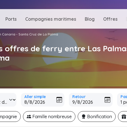
Ports
Compagnies maritimes
Blog
Offres
n Canaria - Santa Cruz de La Palma
s offres de ferry entre Las Palma
lma
Aller simple
Retour
Pa
ompagnie
Famille nombreuse
Bonification