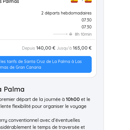
as Palmas
2 départs hebdomadaires
07:30
07:30
8h 10min
140,00 €
165,00 €
Depuis
Jusqu'à
t les tarifs de Santa Cruz de La Palma à Las
lmas de Gran Canaria
La Palma
 premier départ de la journée à
10h00
et le
ente flexibilité pour organiser le voyage
erry conventionnel avec d’éventuelles
nsidérablement le temps de traversée et