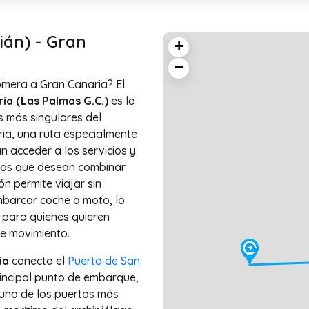
ián) - Gran
+
−
omera a Gran Canaria? El
ia (Las Palmas G.C.)
es la
s más singulares del
ria, una ruta especialmente
 acceder a los servicios y
eros que desean combinar
ón permite viajar sin
embarcar coche o moto, lo
a para quienes quieren
de movimiento.
ia
conecta el
Puerto de San
 principal punto de embarque,
 uno de los puertos más