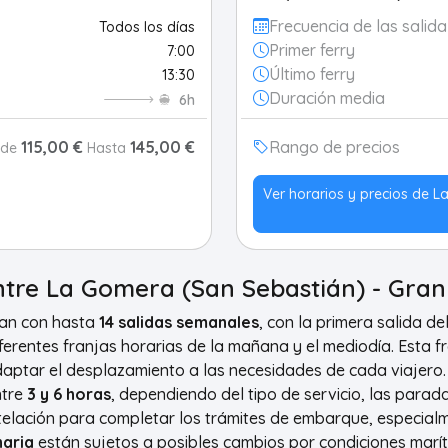
Frecuencia de las salida
Todos los días
Primer ferry
7:00
Último ferry
13:30
Duración media
6h
115,00 €
145,00 €
Rango de precios
sde
Hasta
Ver horarios y precios de 
ntre La Gomera (San Sebastián) - Gran 
an con hasta
14 salidas semanales
, con la primera salida de
diferentes franjas horarias de la mañana y el mediodía. Esta 
adaptar el desplazamiento a las necesidades de cada viajero.
ntre
3 y 6 horas
, dependiendo del tipo de servicio, las parad
ntelación para completar los trámites de embarque, especialme
naria
están sujetos a posibles cambios por condiciones marít