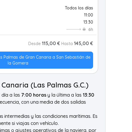
Todos los días
11:00
13:30
6h
115,00 €
145,00 €
Desde
Hasta
Las Palmas de Gran Canaria a San Sebastián de
la Gomera
Canaria (Las Palmas G.C.)
l día a las
7:00 horas
y la última a las
13:30
frecuencia, con una media de dos salidas
as intermedias y las condiciones marítimas. Es
nte si viajas con vehículo.
imas o ajustes operativos de la naviera, por