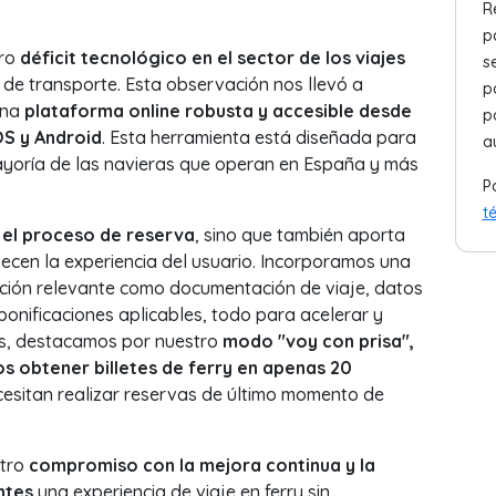
R
p
aro
déficit tecnológico en el sector de los viajes
s
e transporte. Esta observación nos llevó a
p
una
plataforma online robusta y accesible desde
p
OS y Android
. Esta herramienta está diseñada para
a
 mayoría de las navieras que operan en España y más
P
t
a el proceso de reserva
, sino que también aporta
ecen la experiencia del usuario. Incorporamos una
ión relevante como documentación de viaje, datos
bonificaciones aplicables, todo para acelerar y
ás, destacamos por nuestro
modo "voy con prisa",
os obtener billetes de ferry en apenas 20
cesitan realizar reservas de último momento de
stro
compromiso con la mejora continua y la
ntes
una experiencia de viaje en ferry sin