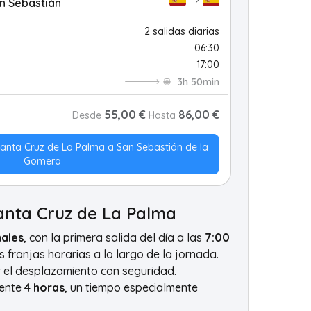
an Sebastián
2 salidas diarias
06:30
17:00
3h 50min
55,00 €
86,00 €
Desde
Hasta
Santa Cruz de La Palma a San Sebastián de la
Gomera
anta Cruz de La Palma
nales
, con la primera salida del día a las
7:00
s franjas horarias a lo largo de la jornada.
ar el desplazamiento con seguridad.
mente
4 horas
, un tiempo especialmente