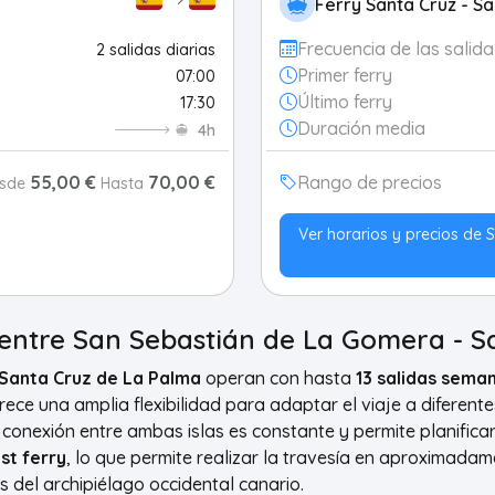
Ferry Santa Cruz - S
Frecuencia de las salida
2 salidas diarias
Primer ferry
07:00
Último ferry
17:30
Duración media
4h
55,00 €
70,00 €
Rango de precios
sde
Hasta
Ver horarios y precios de 
 entre San Sebastián de La Gomera - S
 Santa Cruz de La Palma
operan con hasta
13 salidas sema
frece una amplia flexibilidad para adaptar el viaje a diferente
a conexión entre ambas islas es constante y permite planific
st ferry
, lo que permite realizar la travesía en aproximada
s del archipiélago occidental canario.