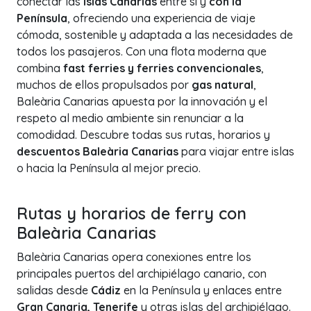
conectar las
Islas Canarias
entre sí y
con la
Península
, ofreciendo una experiencia de viaje
cómoda, sostenible y adaptada a las necesidades de
todos los pasajeros. Con una flota moderna que
combina
fast ferries y ferries convencionales
,
muchos de ellos propulsados por
gas natural
,
Baleària Canarias apuesta por la innovación y el
respeto al medio ambiente sin renunciar a la
comodidad. Descubre todas sus rutas, horarios y
descuentos Baleària Canarias
para viajar entre islas
o hacia la Península al mejor precio.
Rutas y horarios de ferry con
Baleària Canarias
Baleària Canarias opera conexiones entre los
principales puertos del archipiélago canario, con
salidas desde
Cádiz
en la Península y enlaces entre
Gran Canaria, Tenerife
y otras islas del archipiélago.