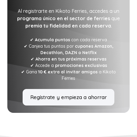
Al registrarte en Kikoto Ferries, accedes a un
programa único en el sector de ferries
que
premia tu fidelidad en cada reserva
.
✔
Acumula puntos
con cada reserva
✔ Canjea tus puntos por
cupones Amazon,
Decathlon, DAZN o Netflix
✔
Ahorra en tus próximas reservas
✔ Accede a
promociones exclusivas
✔ Gana
10 € extra al invitar amigos
a Kikoto
Ferries
Regístrate y empieza a ahorrar