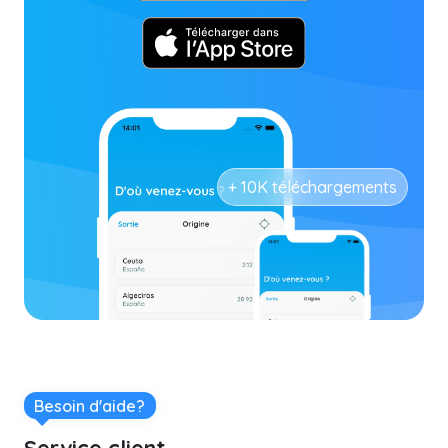
+ 10K téléchargements
Besoin d'aide?
Service client