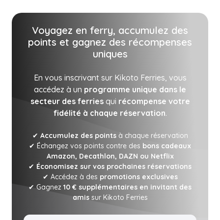
Voyagez en ferry, accumulez des
points et gagnez des récompenses
uniques
En vous inscrivant sur Kikoto Ferries, vous
accédez à un
programme unique dans le
secteur des ferries
qui
récompense votre
fidélité à chaque réservation
.
✔
Accumulez des points
à chaque réservation
✔ Échangez vos points contre des
bons cadeaux
Amazon, Decathlon, DAZN ou Netflix
✔
Économisez sur vos prochaines réservations
✔ Accédez à des
promotions exclusives
✔ Gagnez
10 € supplémentaires en invitant des
amis
sur Kikoto Ferries