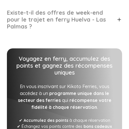
Existe-t-il des offres de week-end
pour le trajet en ferry Huelva - Las
Palmas ?
Voyagez en ferry, accumulez des
points et gagnez des récompenses
uniques
En vous inscrivant sur Kikoto Ferries, vous
accédez à un
programme unique dans le
secteur des ferries
qui
récompense votre
fidélité à chaque réservation
.
✔
Accumulez des points
à chaque réservation
✔ Échangez vos points contre des
bons cadeaux