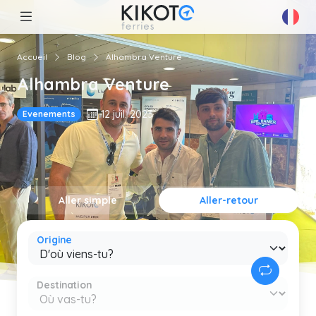
Accueil
Blog
Alhambra Venture
Alhambra Venture
12 juil. 2023
Evenements
Aller simple
Aller-retour
Origine
Destination