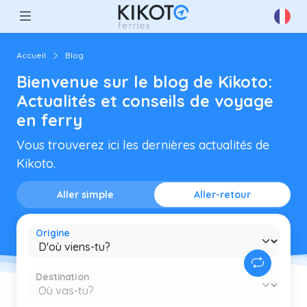
Accueil
Blog
Bienvenue sur le blog de Kikoto:
Actualités et conseils de voyage
en ferry
Vous trouverez ici les dernières actualités de
Kikoto.
Aller simple
Aller-retour
Origine
Destination