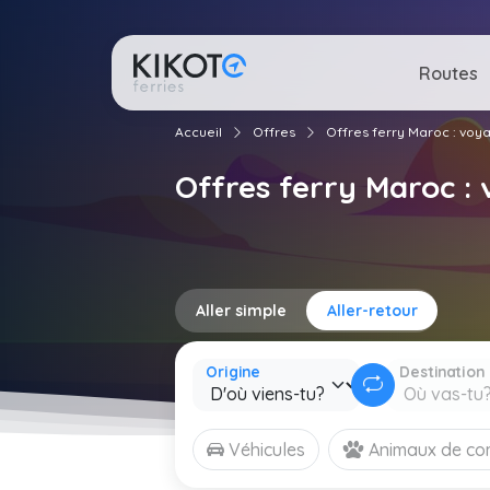
Routes
Accueil
Offres
Offres ferry Maroc : vo
Offres ferry Maroc 
Aller simple
Aller-retour
Origine
Destination
Véhicules
Animaux de c