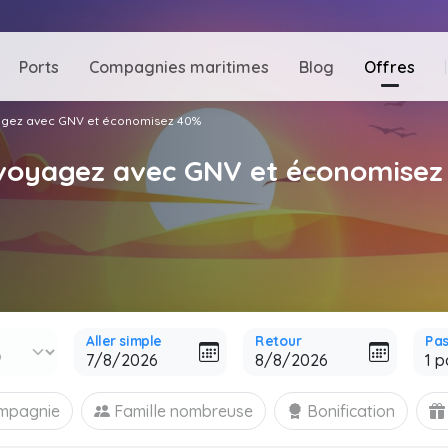
Ports
Compagnies maritimes
Blog
Offres
yagez avec GNV et économisez 40%
: voyagez avec GNV et économise
Aller simple
Retour
Pa
ompagnie
Famille nombreuse
Bonification