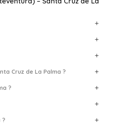
rteventura) – Santa Cruz de La
anta Cruz de La Palma ?
ma ?
 ?