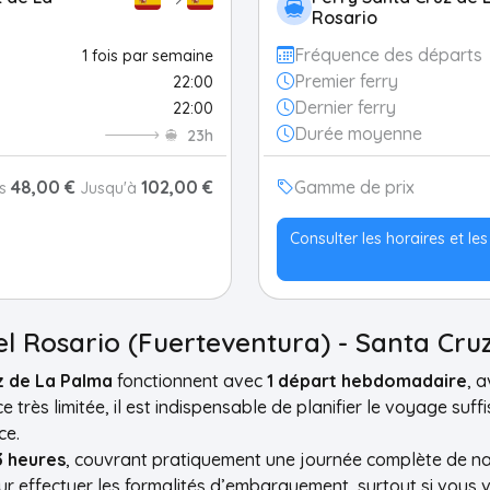
Rosario
Fréquence des départs
1 fois par semaine
Premier ferry
22:00
Dernier ferry
22:00
Durée moyenne
23h
48,00 €
102,00 €
Gamme de prix
is
Jusqu'à
Consulter les horaires et le
el Rosario (Fuerteventura) - Santa Cru
z de La Palma
fonctionnent avec
1 départ hebdomadaire
, 
 très limitée, il est indispensable de planifier le voyage suff
ce.
3 heures
, couvrant pratiquement une journée complète de navi
 effectuer les formalités d’embarquement, surtout si vous 