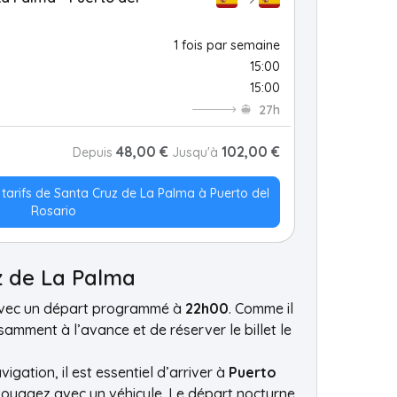
1 fois par semaine
15:00
15:00
27h
48,00 €
102,00 €
Depuis
Jusqu'à
s tarifs de Santa Cruz de La Palma à Puerto del
Rosario
z de La Palma
avec un départ programmé à
22h00
. Comme il
isamment à l’avance et de réserver le billet le
gation, il est essentiel d’arriver à
Puerto
voyagez avec un véhicule. Le départ nocturne