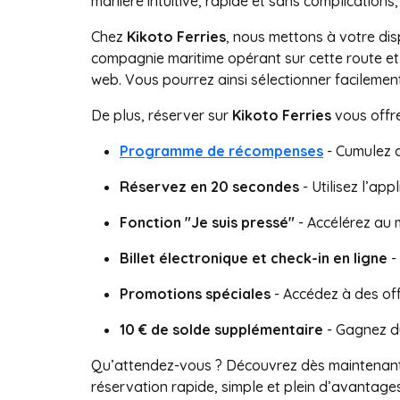
manière intuitive, rapide et sans complications,
Chez
Kikoto Ferries
, nous mettons à votre di
compagnie maritime opérant sur cette route et a
web. Vous pourrez ainsi sélectionner facilemen
De plus, réserver sur
Kikoto Ferries
vous offr
Programme de récompenses
- Cumulez d
Réservez en 20 secondes
- Utilisez l’app
Fonction "Je suis pressé"
- Accélérez au 
Billet électronique et check-in en ligne
-
Promotions spéciales
- Accédez à des off
10 € de solde supplémentaire
- Gagnez du
Qu’attendez-vous ? Découvrez dès maintenan
réservation rapide, simple et plein d’avantages