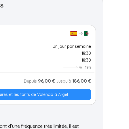
es
r
Un jour par semaine
18:30
18:30
19h
96,00 €
186,00 €
Depuis
Jusqu'à
ires et les tarifs de Valencia à Argel
sant d’une fréquence très limitée, il est