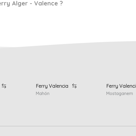
rry Alger - Valence ?
Ferry Valencia
Ferry Valenc
Mahón
Mostaganem