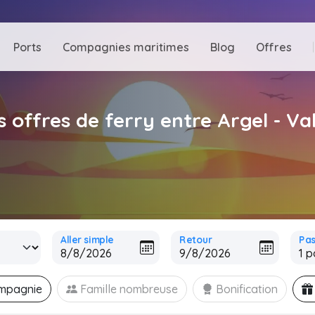
Ports
Compagnies maritimes
Blog
Offres
s offres de ferry entre Argel - Va
Aller simple
Retour
Pa
ompagnie
Famille nombreuse
Bonification