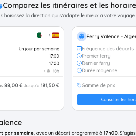
Comparez les itinéraires et les horair
Choisissez la direction qui s'adapte le mieux à votre voyage
Ferry Valence - Alge
Fréquence des départs
Un jour par semaine
Premier ferry
17:00
Dernier ferry
17:00
Durée moyenne
18h
88,00 €
181,50 €
Gamme de prix
is
Jusqu'à
Consulter les hora
Valence
rt par semaine
, avec un départ programmé à
17h00
. S’agis