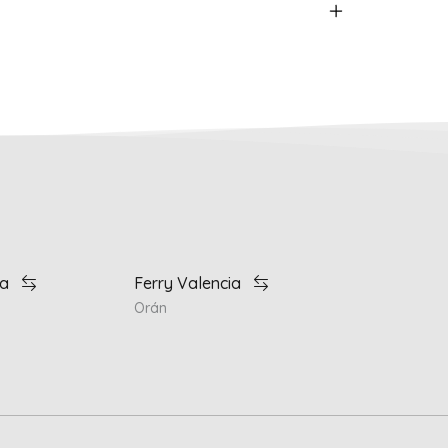
ia
Ferry Valencia
Orán