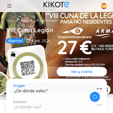
Inicio
Blog
VIII Cuna Legión
VIII Cuna Legión
9 feb. 2024
Algeciras
Solo ida
Ida y vuelta
Origen
Destino