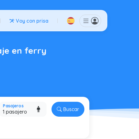
Voy con prisa
aje en ferry
Pasajeros
Buscar