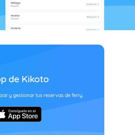
p de Kikoto
zar y gestionar tus reservas de ferry.