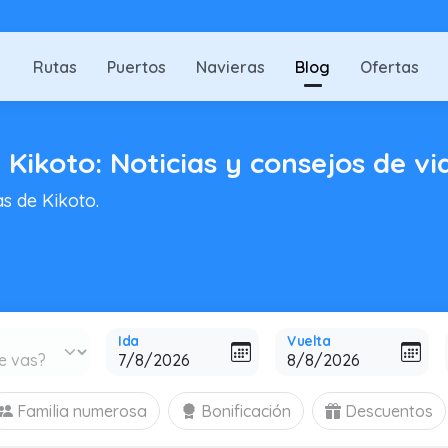
Rutas
Puertos
Navieras
Blog
Ofertas
 Kikoto: Noticias y consejos de vi
as de Kikoto.
Ida
Vuelta
Familia numerosa
Bonificación
Descuentos