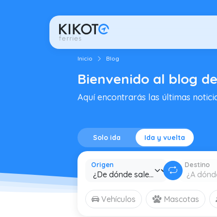
Inicio
Blog
Bienvenido al blog de
Aquí encontrarás las últimas notici
Solo ida
Ida y vuelta
Origen
Destino
Vehículos
Mascotas