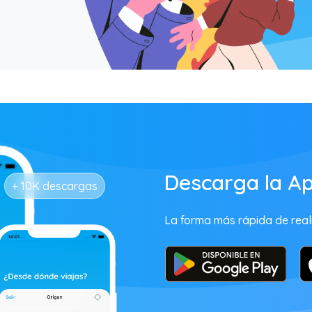
Descarga la Ap
+ 10K descargas
La forma más rápida de reali