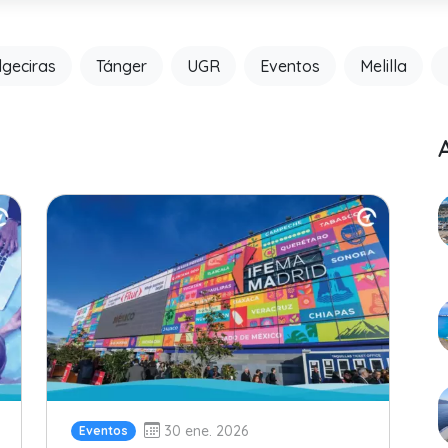
lgeciras
Tánger
UGR
Eventos
Melilla
30 ene. 2026
Eventos