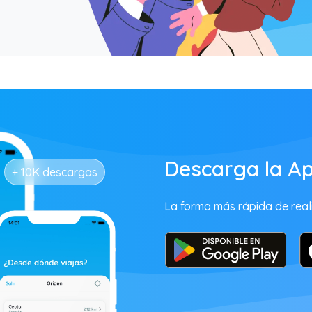
Descarga la Ap
+ 10K descargas
La forma más rápida de reali