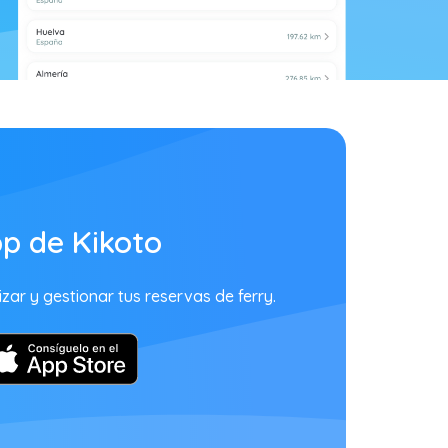
p de Kikoto
zar y gestionar tus reservas de ferry.