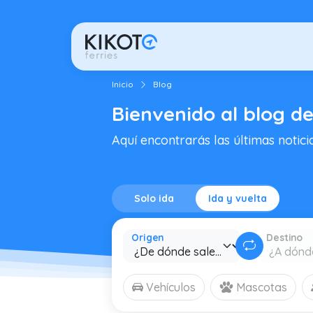
Inicio
Blog
Bienvenido al blog de
Aquí encontrarás las últimas notici
Solo ida
Ida y vuelta
Origen
Destino
Vehículos
Mascotas