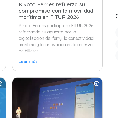
Kikoto Ferries refuerza su
compromiso con la movilidad
marítima en FITUR 2026
Kikoto Ferries participó en FITUR 2026
reforzando su apuesta por la
digitalización del ferry, la conectividad
marítima y la innovación en la reserva
de billetes.
Leer más