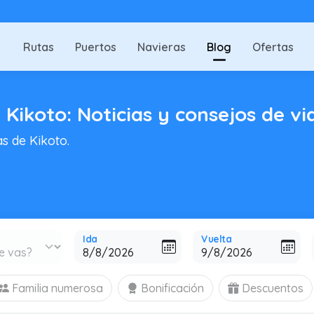
Rutas
Puertos
Navieras
Blog
Ofertas
 Kikoto: Noticias y consejos de vi
as de Kikoto.
Ida
Vuelta
Familia numerosa
Bonificación
Descuentos