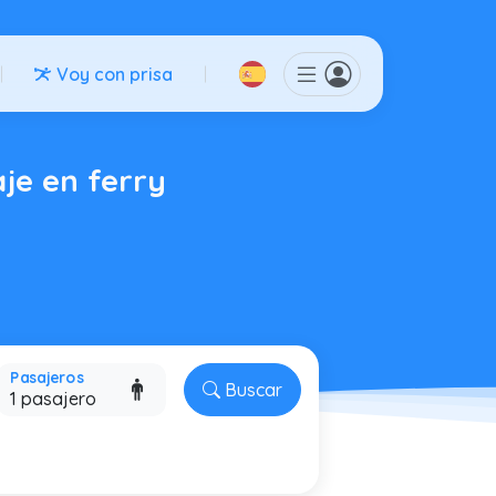
Voy con prisa
aje en ferry
Pasajeros
Buscar