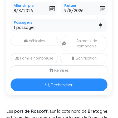
Aller simple
Retour
Passagers
Véhicules
Animaux de
compagnie
Famille nombreuse
Bonification
Remises
Rechercher
Les
port de Roscoff
, sur la côte nord de
Bretagne
,
est l'une des grandes portes de la mer de l'ouest de