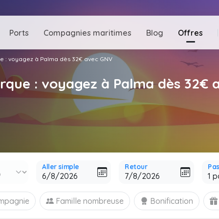
Ports
Compagnies maritimes
Blog
Offres
e : voyagez à Palma dès 32€ avec GNV
orque : voyagez à Palma dès 32€ 
Aller simple
Retour
Pa
ompagnie
Famille nombreuse
Bonification