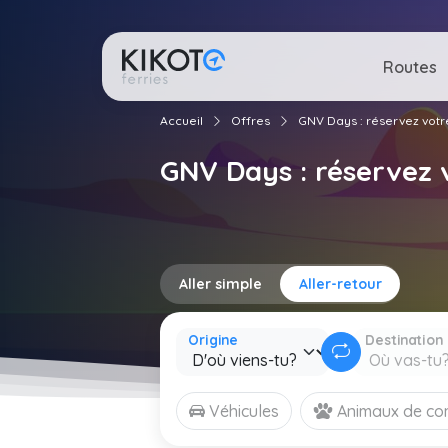
Routes
Accueil
Offres
GNV Days : réservez votr
GNV Days : réservez 
Aller simple
Aller-retour
Origine
Destination
Véhicules
Animaux de c