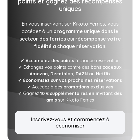
points et gagnez des récompenses
uniques
En vous inscrivant sur Kikoto Ferries, vous
accédez à un
programme unique dans le
secteur des ferries
qui
récompense votre
fidélité à chaque réservation
.
✔
Accumulez des points
à chaque réservation
✔ Échangez vos points contre des
bons cadeaux
Amazon, Decathlon, DAZN ou Netflix
✔
Économisez sur vos prochaines réservations
✔ Accédez à des
promotions exclusives
✔ Gagnez
10 € supplémentaires en invitant des
amis
sur Kikoto Ferries
Inscrivez-vous et commencez à
économiser