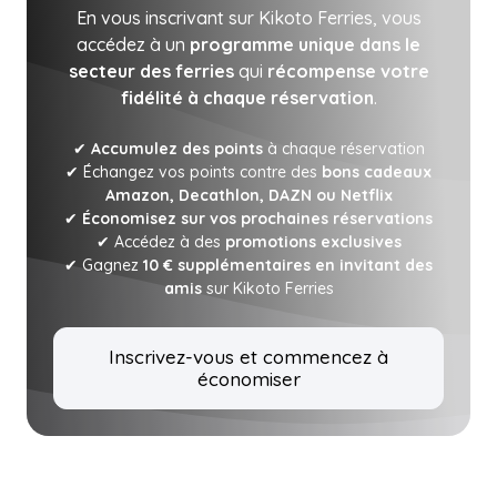
En vous inscrivant sur Kikoto Ferries, vous
accédez à un
programme unique dans le
secteur des ferries
qui
récompense votre
fidélité à chaque réservation
.
✔
Accumulez des points
à chaque réservation
✔ Échangez vos points contre des
bons cadeaux
Amazon, Decathlon, DAZN ou Netflix
✔
Économisez sur vos prochaines réservations
✔ Accédez à des
promotions exclusives
✔ Gagnez
10 € supplémentaires en invitant des
amis
sur Kikoto Ferries
Inscrivez-vous et commencez à
économiser