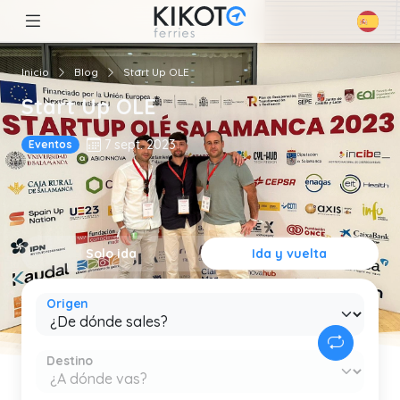
Inicio
Blog
Start Up OLE
Start Up OLE
7 sept. 2023
Eventos
Solo ida
Ida y vuelta
Origen
Destino