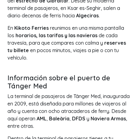
del
estrecho de Gibraltar
. Desde su moderna
terminal de pasajeros, en Ksar es-Seghir, salen a
diario decenas de ferris hacia
Algeciras
.
En
Kikoto Ferries
reunimos en una misma pantalla
los
horarios, las tarifas y las navieras
de cada
travesía, para que compares con calma y
reserves
tu billete
en pocos minutos, viajes a pie o con tu
vehículo.
+
Información sobre el puerto de
−
Tánger Med
La terminal de pasajeros de Tánger Med, inaugurada
en 2009, está diseñada para millones de viajeros al
año y cuenta con ocho atracaderos de ferry. Desde
aquí operan
AML
,
Baleària
,
DFDS
y
Naviera Armas
,
entre otras.
Dentro de la terminal de pasajeros tienes a tu