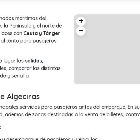
nodos marítimos del
+
e la Península y el norte de
−
nlaces con
Ceuta y Tánger
ual tanto para pasajeros
o lugar las
salidas,
es, comparar las distintas
a y sencilla.
e Algeciras
incipales servicios para pasajeros antes del embarque. En s
, además de zonas destinadas a la venta de billetes, contro
:
 y desembarque de pasajeros y vehículos.