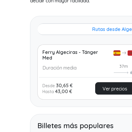
decidir con mayor facilidad.
Rutas desde Alge
Ferry Algeciras - Tánger
Med
37m
Duración media
30,65 €
Desde
Ver precios
43,00 €
Hasta
Billetes más populares