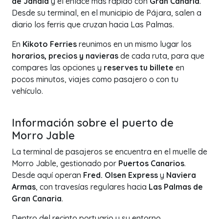
de Jandía
y el enlace más rápido con
Gran Canaria
.
Desde su terminal, en el municipio de Pájara, salen a
diario los ferris que cruzan hacia Las Palmas.
En
Kikoto Ferries
reunimos en un mismo lugar los
horarios, precios y navieras
de cada ruta, para que
compares las opciones y
reserves tu billete
en
pocos minutos, viajes como pasajero o con tu
vehículo.
+
Información sobre el puerto de
−
Morro Jable
La terminal de pasajeros se encuentra en el muelle de
Morro Jable, gestionado por
Puertos Canarios
.
Desde aquí operan
Fred. Olsen Express
y
Naviera
Armas
, con travesías regulares hacia
Las Palmas de
Gran Canaria
.
Dentro del recinto portuario y su entorno