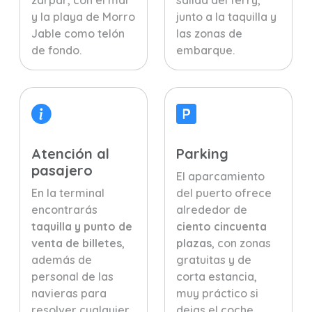
zarpar, con el mar
salida del ferry,
y la playa de Morro
junto a la taquilla y
Jable como telón
las zonas de
de fondo.
embarque.
Atención al
Parking
pasajero
El aparcamiento
En la terminal
del puerto ofrece
encontrarás
alrededor de
taquilla y punto de
ciento cincuenta
venta de billetes
,
plazas
, con zonas
además de
gratuitas y de
personal de las
corta estancia,
navieras para
muy práctico si
resolver cualquier
dejas el coche