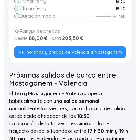
Primer ferry
18:30
Último ferry
18:30
Duración media
15h
Rango de precios
88,00 €
203,50 €
Desde
Hasta
Ver horarios y precios de Valencia a Mostaganem
Próximas salidas de barco entre
Mostaganem - Valencia
El
ferry Mostaganem – Valencia
opera
habitualmente con
una salida semanal
,
normalmente los
viernes
, con un horario de salida
establecido alrededor de las
18:30
.
La duración de la travesía es similar a la del
trayecto de ida, situándose entre
17 h 30 min y 19 h
30 min
, dependiendo de las condiciones marítimas.