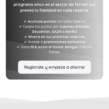
programa único en el sector de ferries
que
premia tu fidelidad en cada reserva
.
✔
Acumula puntos
con cada reserva
✔ Canjea tus puntos por
cupones Amazon,
Decathlon, DAZN o Netflix
✔
Ahorra en tus próximas reservas
✔ Accede a
promociones exclusivas
✔ Gana
10 € extra al invitar amigos
a Kikoto
Ferries
Regístrate y empieza a ahorrar